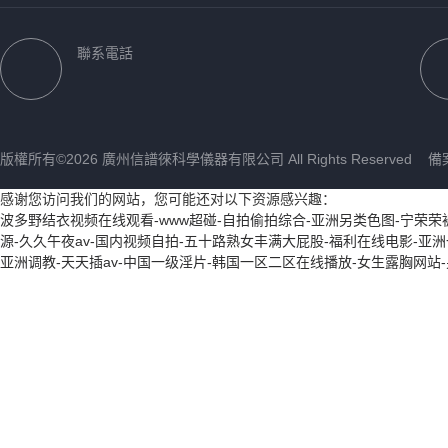
樣品瓶
氘燈
聯系電話
薄層層析硅膠板
針式過濾器
試劑盒
版權所有©2026 廣州信譜徠科學儀器有限公司 All Rights Reserved
備
石墨管
感谢您访问我们的网站，您可能还对以下资源感兴趣：
進樣針
波多野结衣视频在线观看-www超碰-自拍偷拍综合-亚洲另类色图-宁荣荣被到
源-久久午夜av-国内视频自拍-五十路熟女丰满大屁股-福利在线电影-亚
移液器
亚洲调教-天天插av-中国一级淫片-韩国一区二区在线播放-女生露胸网
微波消解罐
氣相色譜柱
離子交換色譜柱
凝膠滲透色譜柱
空心陰極燈