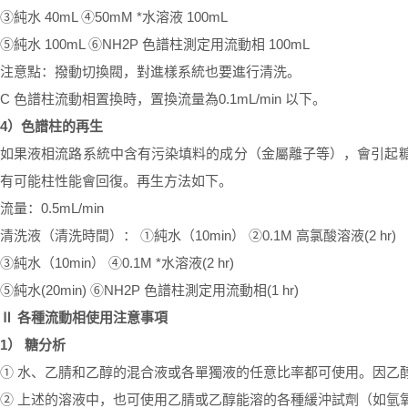
③純水
40mL
④
50mM
*水溶液
100mL
⑤純水
100mL
⑥
NH2P
色譜柱測定用流動相
100mL
注意點：撥動切換閥，對進樣系統也要進行清洗。
C
色譜柱流動相置換時，置換流量為
0.1mL/min
以下。
4
）色譜柱的再生
如果液相流路系統中含有污染填料的成分（金屬離子等），會引起
有可能柱性能會回復。再生方法如下。
流量：
0.5mL/min
清洗液（清洗時間）：
①純水（
10min
）
②
0.1M
高氯酸溶液
(2 hr)
③純水（
10min
）
④
0.1M
*水溶液
(2 hr)
⑤純水
(20min)
⑥
NH2P
色譜柱測定用流動相
(1 hr)
Ⅱ
各種流動相使用注意事項
1
）
糖分析
①
水、乙腈和乙醇的混合液或各單獨液的任意比率都可使用。因乙
②
上述的溶液中，也可使用乙腈或乙醇能溶的各種緩沖試劑（如氫