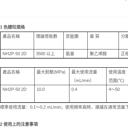
1
色譜柱規格
產品名稱
理論塔板數
官能團
基
質
分
NH2P-50 2D
3500
以上
氨基
聚乙烯醇
正
產品名稱
最大耐壓
(MPa)
最大使用流量
使用溫度
（
mL/min
）
范圍
(
℃
)
NH2P-50 2D
10.0
0.4
4
～
50
標準使用流量：
0.1
～
0.2 mL/min
；使用頻率高時，建議在通常流量
2
使用上的注意事項