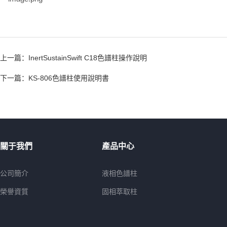
上一篇：
InertSustainSwift C18色譜柱操作說明
下一篇：
KS-806色譜柱使用說明書
關于我們
產品中心
公司簡介
液相色譜柱
榮譽資質
固相萃取柱
QuECHERS