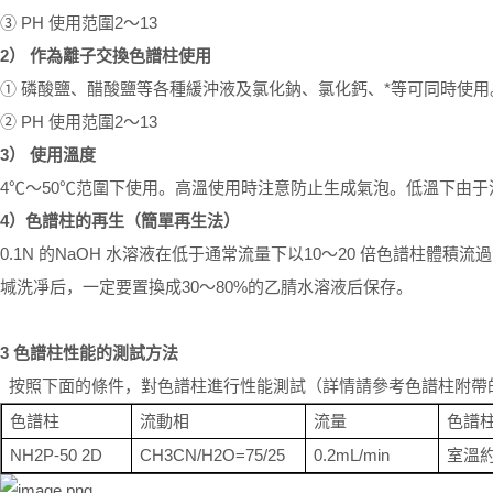
③
PH
使用范圍
2
～
13
2
）
作為離子交換色譜柱使用
①
磷酸鹽、醋酸鹽等各種緩沖液及氯化鈉、氯化鈣、*等可同時使用
②
PH
使用范圍
2
～
13
3
）
使用溫度
4
℃～
50
℃范圍下使用。高溫使用時注意防止生成氣泡。低溫下由于
4
）色譜柱的再生（簡單再生法）
0.1N
的
NaOH
水溶液在低于通常流量下以
10
～
20
倍色譜柱體積流過
堿洗凈后，一定要置換成
30
～
80%
的乙腈水溶液后保存。
3
色譜柱性能的測試方法
按照下面的條件，對色譜柱進行性能測試（詳情請參考色譜柱附帶
色譜柱
流動相
流量
色譜
NH2P-50 2D
CH3CN/H2O=75/25
0.2mL/min
室溫