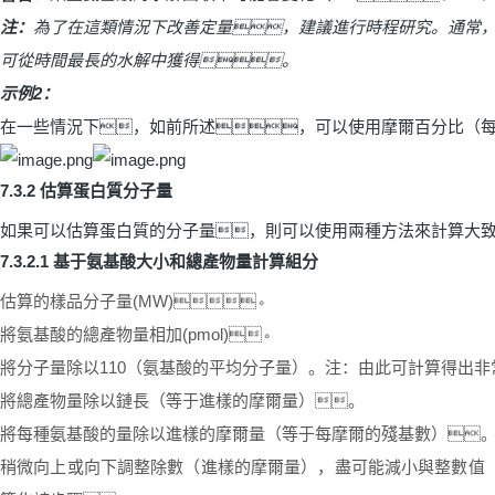
注：
為了在這類情況下改善定量，建議進行時程研究。通常
可從時間最長的水解中獲得。
示例
2
：
在一些情況下，如前所述，可以使用摩爾百分比（
7.3.2
估算蛋白質分子量
如果可以估算蛋白質的分子量，則可以使用兩種方法來計算大
7.3.2.1
基于氨基酸大小和總產物量計算組分
估算的樣品分子量
(MW)
。
將氨基酸的總產物量相加
(pmol)
。
將分子量除以
110
（氨基酸的平均分子量）。注：由此可計算得出非
將總產物量除以鏈長（等于進樣的摩爾量）。
將每種氨基酸的量除以進樣的摩爾量（等于每摩爾的殘基數）
稍微向上或向下調整除數（進樣的摩爾量），盡可能減小與整數值