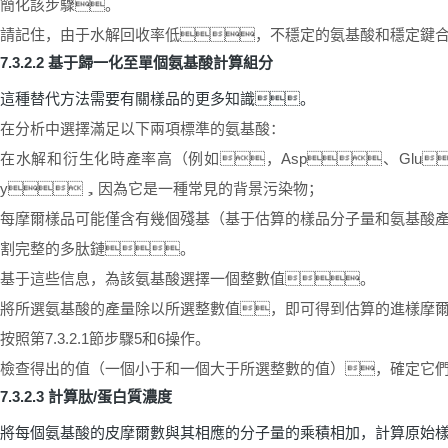
簡化該步驟。
請記住，由于水解回收率低，不穩定的氨基酸和穩定鍵
7.3.2.2
基于歸一化至單個氨基酸計算組分
這種替代方法需要有關樣品的更多知識。
在分析中選擇滿足以下兩項標準的氨基酸：
在水解和衍生化時產率高（例如，
Asp
、
Glu

y
，因為它是一種常見的背景污染物；
每摩爾樣品可能僅含有幾個殘基（基于估算的樣品分子量和氨基酸
割完整的多肽鏈。
基于這些信息，為該氨基酸選擇一個整數值。
將所選氨基酸的產量除以所選整數值，即可得到估算的進樣摩
按照第
7.3.2.1
節步驟
5
和
6
操作。
檢查得出的值（一個小于和一個大于所選整數的值），確定它
7.3.2.3
計算肽
/
蛋白質濃度
將每個氨基酸的皮摩爾數與其相應的分子量的乘積相加，計算原始