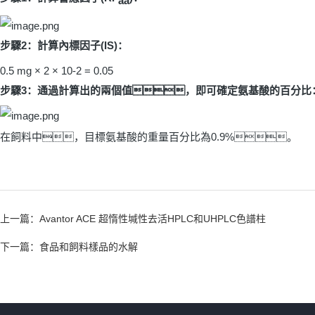
aa
步驟
2
：計算內標因子
(IS)
：
0.5 mg × 2 × 10-2 = 0.05
步驟
3
：通過計算出的兩個值，即可確定氨基酸的百分比
在飼料中，目標氨基酸的重量百分比為
0.9%
。
上一篇：
Avantor ACE 超惰性堿性去活HPLC和UHPLC色譜柱
下一篇：
食品和飼料樣品的水解