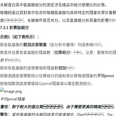
水解蛋白質中氨基酸組分的測定涉及樣品中組分摩爾比的計算。
每種純蛋白質對其中包含的每種氨基酸均具有特定的殘基化學計量
度、水解條件是否充分，以及氨基酸分析質量的影響
7.3.1
計算肽組分
示例
1
（如下表所示）：
將各氨基酸的
觀測皮摩爾量
（從分析中獲得）列成表格。
檢查并估算各氨基酸的殘基數（
估算組分
）。注意：觀察到的
數字。
將所有氨基酸的皮摩爾值和殘基數
相加
。
將觀測總皮摩爾數除以估算組分的總和來計算每個殘基的
平均
pmol
將每個觀測皮摩爾值除以
pmol/
殘基值以確定觀測組分。
平均
pmol/
殘基
警告：對于較大的蛋白質，由于需要更高的精度
警告：
某些氨基酸的水解回收率可能會變化（
Ser
、
Tor