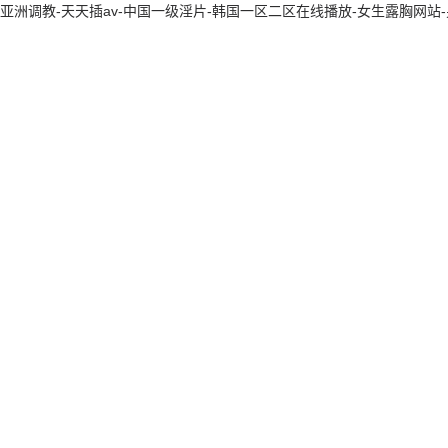
移液器
亚洲调教-天天插av-中国一级淫片-韩国一区二区在线播放-女生露胸网
微波消解罐
氣相色譜柱
離子交換色譜柱
凝膠滲透色譜柱
空心陰極燈
標準品
試劑
樹脂填料
親和柱
濾紙濾膜濾板
樣品盤或坩堝
配件