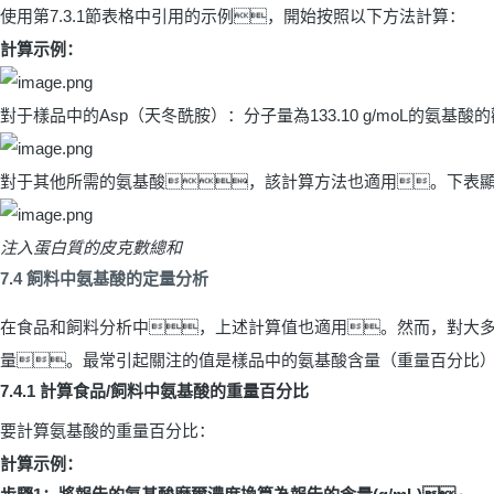
使用第
7.3.1
節表格中引用的示例，開始按照以下方法計算：
計算示例：
對于樣品中的
Asp
（天冬酰胺）：分子量為
133.10 g/moL
的氨基酸的
對于其他所需的氨基酸，該計算方法也適用。下表
注入蛋白質的皮克數總和
7.4
飼料中氨基酸的定量分析
在食品和飼料分析中，上述計算值也適用。然而，對大
量。最常引起關注的值是樣品中的氨基酸含量（重量百分比
7.4.1
計算食品
/
飼料中氨基酸的重量百分比
要計算氨基酸的重量百分比：
計算示例：