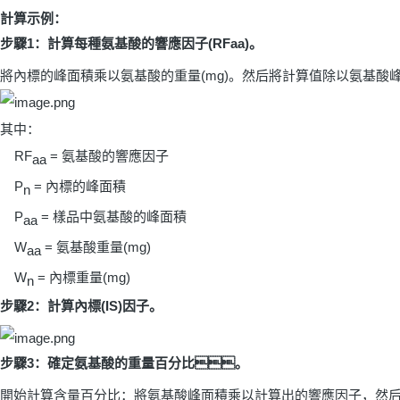
計算示例：
步驟
1
：計算每種氨基酸的響應因子
(RFaa)
。
將內標的峰面積乘以氨基酸的重量
(mg)
。然后將計算值除以氨基酸
其中：
RF
=
氨基酸的響應因子
aa
P
=
內標的峰面積
n
P
=
樣品中氨基酸的峰面積
aa
W
=
氨基酸重量
(mg)
aa
W
=
內標重量
(mg)
n
步驟
2
：計算內標
(IS)
因子。
步驟
3
：確定氨基酸的重量百分比。
開始計算含量百分比：將氨基酸峰面積乘以計算出的響應因子，然