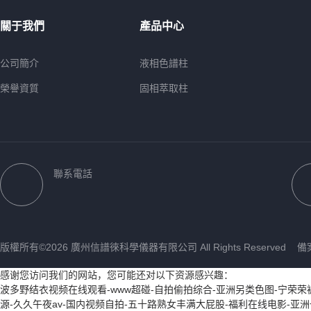
關于我們
產品中心
公司簡介
液相色譜柱
榮譽資質
固相萃取柱
QuECHERS
樣品瓶
氘燈
聯系電話
薄層層析硅膠板
針式過濾器
試劑盒
版權所有©2026 廣州信譜徠科學儀器有限公司 All Rights Reserved
備
石墨管
感谢您访问我们的网站，您可能还对以下资源感兴趣：
進樣針
波多野结衣视频在线观看-www超碰-自拍偷拍综合-亚洲另类色图-宁荣荣被到
源-久久午夜av-国内视频自拍-五十路熟女丰满大屁股-福利在线电影-亚