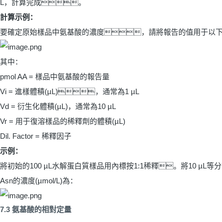
L
，計算完成。
計算示例：
要確定原始樣品中氨基酸的濃度，請將報告的值用于以
其中：
pmol AA =
樣品中氨基酸的報告量
Vi =
進樣體積
(µL)
，通常為
1 µL
Vd =
衍生化體積
(µL)
，通常為
10 µL
Vr =
用于復溶樣品的稀釋劑的體積
(µL)
Dil. Factor =
稀釋因子
示例：
將初始的
100 µL
水解蛋白質樣品用內標按
1:1
稀釋。將
10 µL
等分
Asn
的濃度
(µmol/L)
為：
7.3
氨基酸的相對定量