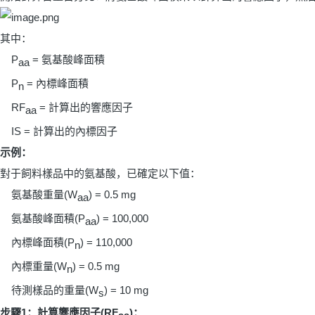
其中：
P
=
氨基酸峰面積
aa
P
=
內標峰面積
n
RF
=
計算出的響應因子
aa
IS =
計算出的內標因子
示例：
對于飼料樣品中的氨基酸，已確定以下值：
氨基酸重量
(W
) = 0.5 mg
aa
氨基酸峰面積
(P
) = 100,000
aa
內標峰面積
(P
) = 110,000
n
內標重量
(W
) = 0.5 mg
n
待測樣品的重量
(W
) = 10 mg
s
步驟
1
：計算響應因子
(RF
)
：