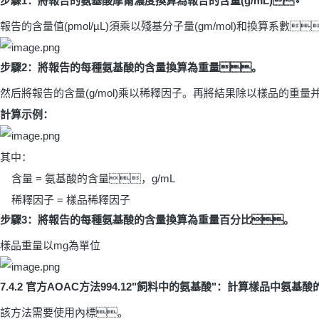
步驟
1
：將報告的氨基酸摩爾濃度換算為報告的含量
(g/mL)
。
報告的含量值
(pmol/µL)
須乘以殘基分子量
(gm/mol)
和換算系數
步驟
2
：將報告的每種氨基酸的含量換算為重量。
然后將報告的含量
(g/mol)
乘以稀釋因子。再將結果除以樣品的重量
計算示例：
其中：
含量
=
氨基酸的含量，
g/mL
稀釋因子
=
樣品稀釋因子
步驟
3
：將報告的每種氨基酸的含量換算為重量百分比。
樣品重量以
mg
為單位
7.4.2
官方
AOAC
方法
994.12"
飼料中的氨基酸
"
：計算樣品中氨基酸
該方法需要使用內標。